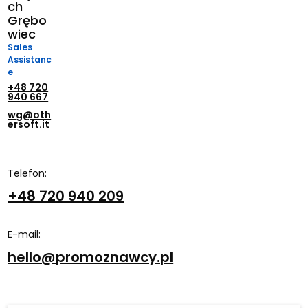
ch
Grębo
wiec
Sales
Assistanc
e
+48 720
940 667
wg@oth
ersoft.it
Telefon:
+48 720 940 209
E-mail:
hello@promoznawcy.pl