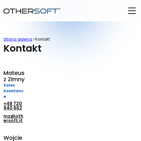
Strona główna
Kontakt
Kontakt
Mateus
z Zimny
Sales
Assistanc
e
+48 720
940 662
mz@oth
ersoft.it
Wojcie